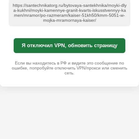
https://santechnikatorg.ru/bytovaya-santekhnika/moyki-dly
a-kukhni/moyki-kamennye-granit-kvarts-iskusstvennyy-ka
men/mramor/po-razmeram/kaiser-51kh50/kmm-5051-w-
mojka-mramornaya-kaiser/
Я отключил VPN, обновить страницу
Если вы находитесь в РФ и видите это сообщение по
ошибке, попробуйте отключить VPN/прокси или сменить
сеть.