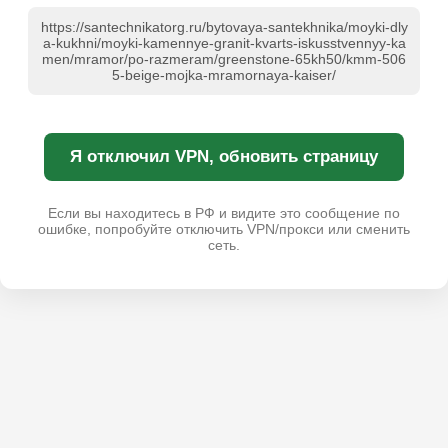
https://santechnikatorg.ru/bytovaya-santekhnika/moyki-dly
a-kukhni/moyki-kamennye-granit-kvarts-iskusstvennyy-ka
men/mramor/po-razmeram/greenstone-65kh50/kmm-506
5-beige-mojka-mramornaya-kaiser/
Я отключил VPN, обновить страницу
Если вы находитесь в РФ и видите это сообщение по
ошибке, попробуйте отключить VPN/прокси или сменить
сеть.