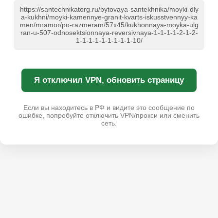
https://santechnikatorg.ru/bytovaya-santekhnika/moyki-dly
a-kukhni/moyki-kamennye-granit-kvarts-iskusstvennyy-ka
men/mramor/po-razmeram/57x45/kukhonnaya-moyka-ulg
ran-u-507-odnosektsionnaya-reversivnaya-1-1-1-1-2-1-2-
1-1-1-1-1-1-1-1-1-10/
Я отключил VPN, обновить страницу
Если вы находитесь в РФ и видите это сообщение по
ошибке, попробуйте отключить VPN/прокси или сменить
сеть.