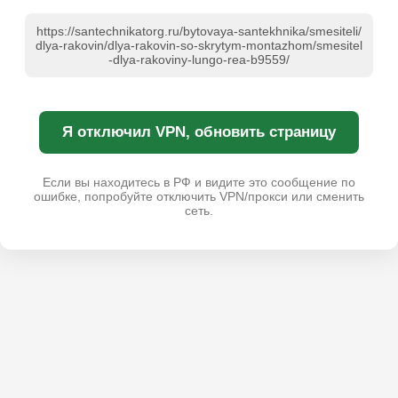
https://santechnikatorg.ru/bytovaya-santekhnika/smesiteli/
dlya-rakovin/dlya-rakovin-so-skrytym-montazhom/smesitel
-dlya-rakoviny-lungo-rea-b9559/
Я отключил VPN, обновить страницу
Если вы находитесь в РФ и видите это сообщение по
ошибке, попробуйте отключить VPN/прокси или сменить
сеть.