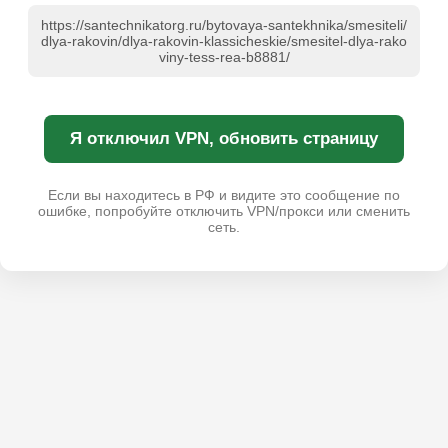
https://santechnikatorg.ru/bytovaya-santekhnika/smesiteli/
dlya-rakovin/dlya-rakovin-klassicheskie/smesitel-dlya-rako
viny-tess-rea-b8881/
Я отключил VPN, обновить страницу
Если вы находитесь в РФ и видите это сообщение по
ошибке, попробуйте отключить VPN/прокси или сменить
сеть.