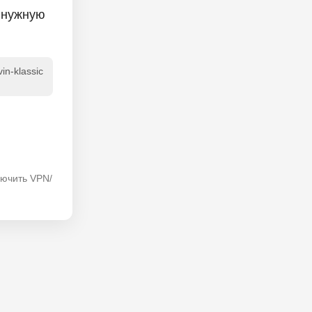
 нужную
in-klassic
лючить VPN/