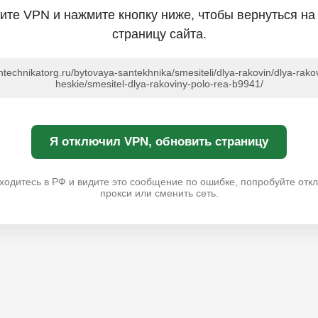
ите VPN и нажмите кнопку ниже, чтобы вернуться на
страницу сайта.
antechnikatorg.ru/bytovaya-santekhnika/smesiteli/dlya-rakovin/dlya-rakov
heskie/smesitel-dlya-rakoviny-polo-rea-b9941/
Я отключил VPN, обновить страницу
ходитесь в РФ и видите это сообщение по ошибке, попробуйте отк
прокси или сменить сеть.