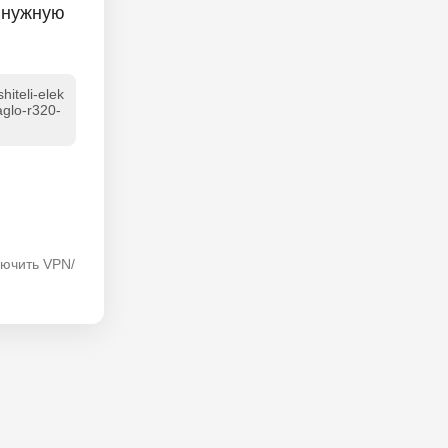
 нужную
hiteli-elek
aglo-r320-
лючить VPN/