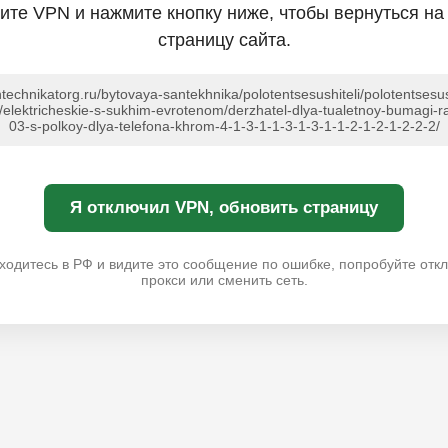
ите VPN и нажмите кнопку ниже, чтобы вернуться на
страницу сайта.
ntechnikatorg.ru/bytovaya-santekhnika/polotentsesushiteli/polotentsesus
e/elektricheskie-s-sukhim-evrotenom/derzhatel-dlya-tualetnoy-bumagi-r
03-s-polkoy-dlya-telefona-khrom-4-1-3-1-1-3-1-3-1-1-2-1-2-1-2-2-2/
Я отключил VPN, обновить страницу
ходитесь в РФ и видите это сообщение по ошибке, попробуйте отк
прокси или сменить сеть.