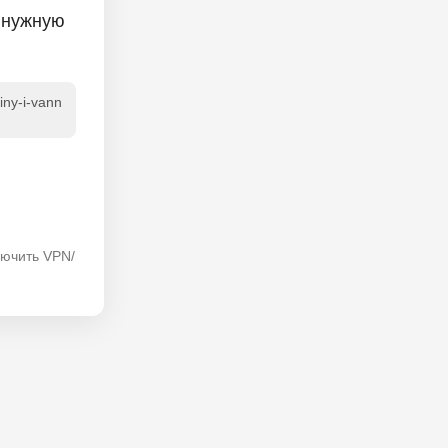
 нужную
iny-i-vann
лючить VPN/