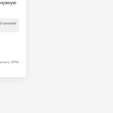
 нужную
0-smesitel
лючить VPN/