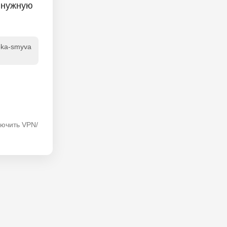
 нужную
opka-smyva
лючить VPN/