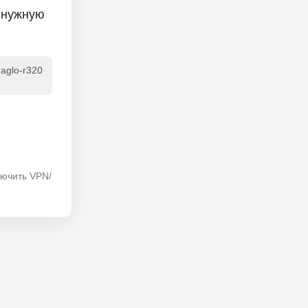
 нужную
raglo-r320
лючить VPN/