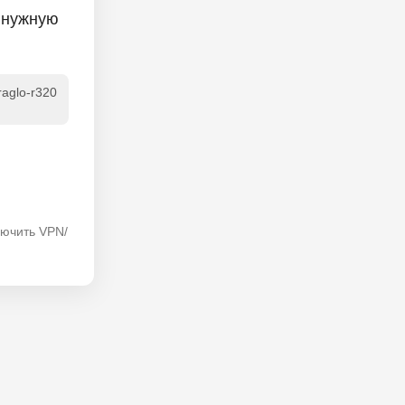
 нужную
raglo-r320
лючить VPN/